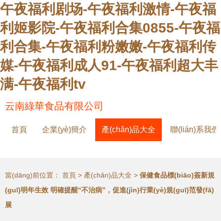
午夜福利剧场-午夜福利激情-午夜福
利姬影院-午夜福利合集0855-午夜福
利合集-午夜福利粉嫩嫩-午夜福利传
媒-午夜福利成人91-午夜福利超大丰
满-午夜福利tv
云南綠華食品有限公司
首頁
企業(yè)簡介
產(chǎn)品大全
聯(lián)系我們
當(dāng)前位置：
首頁
>
產(chǎn)品大全
>
保健食品標(biāo)簽新規
(guī)明年生效 明確提醒“不治病”，促進(jìn)行業(yè)規(guī)范發(fā)
展