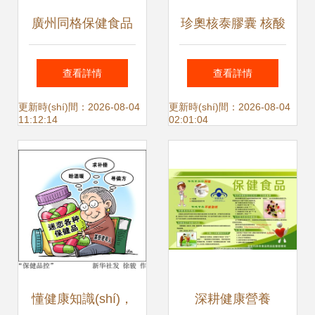
廣州同格保健食品
珍奧核泰膠囊 核酸
廠 主營 保健食品
升級(jí)產(chǎn)
查看詳情
查看詳情
oem odm 美
品，增強(qiáng)免
更新時(shí)間：2026-08-04
更新時(shí)間：2026-08-04
11:12:14
02:01:04
疫力的價(jià)格、
效果及功效全解析
懂健康知識(shí)，
深耕健康營養