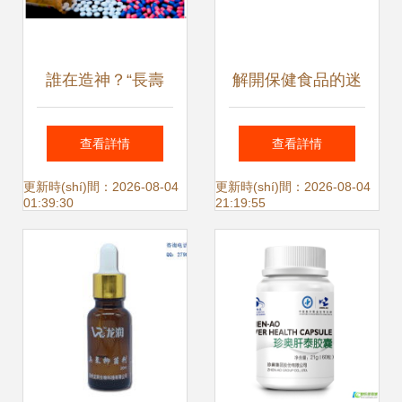
誰在造神？“長壽
解開保健食品的迷
藥”雙11翻500倍，
霧 它能治病、普通
查看詳情
查看詳情
碾壓各大品牌拿第
人需要吃嗎？
更新時(shí)間：2026-08-04
更新時(shí)間：2026-08-04
01:39:30
21:19:55
一