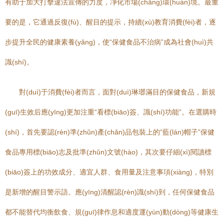
有助于加大打擊違法宣傳的力度，凈化市場(chǎng)環(huán)境。最重
要的是，它通過反復(fù)、醒目的提示，持續(xù)教育消費(fèi)者，逐
步提升全民的健康素養(yǎng)，使“保健食品不治病”成為社會(huì)共
識(shí)。
對(duì)于消費(fèi)者而言，面對(duì)琳瑯滿目的保健食品，新規
(guī)生效后應(yīng)更加注重“看標(biāo)簽、識(shí)功能”。在選購時
(shí)，首先要認(rèn)準(zhǔn)產(chǎn)品包裝上的“藍(lán)帽子”保健
食品專用標(biāo)志及批準(zhǔn)文號(hào)，其次要仔細(xì)閱讀標
(biāo)簽上的功效成分、適宜人群、食用量及注意事項(xiàng)，特別
是新增的醒目警示語。應(yīng)清醒認(rèn)識(shí)到，任何保健食品
都不能替代均衡飲食、規(guī)律作息和適度運(yùn)動(dòng)等健康生