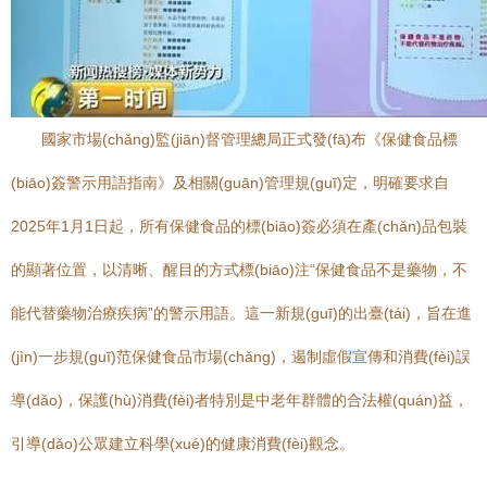
國家市場(chǎng)監(jiān)督管理總局正式發(fā)布《保健食品標
(biāo)簽警示用語指南》及相關(guān)管理規(guī)定，明確要求自
2025年1月1日起，所有保健食品的標(biāo)簽必須在產(chǎn)品包裝
的顯著位置，以清晰、醒目的方式標(biāo)注“保健食品不是藥物，不
能代替藥物治療疾病”的警示用語。這一新規(guī)的出臺(tái)，旨在進
(jìn)一步規(guī)范保健食品市場(chǎng)，遏制虛假宣傳和消費(fèi)誤
導(dǎo)，保護(hù)消費(fèi)者特別是中老年群體的合法權(quán)益，
引導(dǎo)公眾建立科學(xué)的健康消費(fèi)觀念。