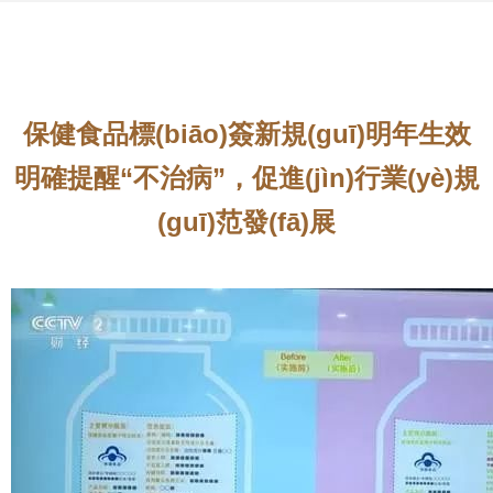
保健食品標(biāo)簽新規(guī)明年生效
明確提醒“不治病”，促進(jìn)行業(yè)規
(guī)范發(fā)展