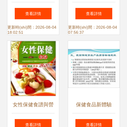
做健康老人 老年人
(yǎng)，探索保健
查看詳情
查看詳情
科學(xué)健康意識
食品的未來之路
更新時(shí)間：2026-08-04
更新時(shí)間：2026-08-04
18:02:51
07:56:37
(shí)亟待增強
(qiáng)與保健食品
的正確認(rèn)識
(shí)
女性保健食譜與營
保健食品新體驗
養(yǎng)指南
(yàn) 科學(xué)選
查看詳情
查看詳情