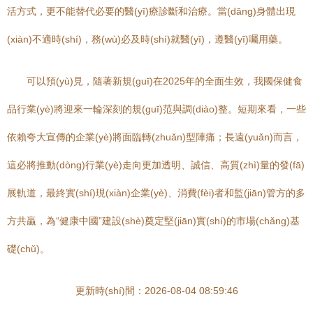
活方式，更不能替代必要的醫(yī)療診斷和治療。當(dāng)身體出現
(xiàn)不適時(shí)，務(wù)必及時(shí)就醫(yī)，遵醫(yī)囑用藥。
可以預(yù)見，隨著新規(guī)在2025年的全面生效，我國保健食
品行業(yè)將迎來一輪深刻的規(guī)范與調(diào)整。短期來看，一些
依賴夸大宣傳的企業(yè)將面臨轉(zhuǎn)型陣痛；長遠(yuǎn)而言，
這必將推動(dòng)行業(yè)走向更加透明、誠信、高質(zhì)量的發(fā)
展軌道，最終實(shí)現(xiàn)企業(yè)、消費(fèi)者和監(jiān)管方的多
方共贏，為“健康中國”建設(shè)奠定堅(jiān)實(shí)的市場(chǎng)基
礎(chǔ)。
更新時(shí)間：2026-08-04 08:59:46