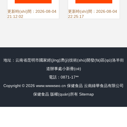
擇與智慧交流
更新時(shí)間：2026-08-04
更新時(shí)間：2026-08-04
21:12:02
22:25:17
地址：云南省昆明市國家經(jīng)濟(jì)技術(shù)開發(fā)區(qū)洛羊街
道辦事處小新冊(cè)
電話：0871-17**
Copyright © 2026
www.wwwseo.cn
保健食品
云南綠華食品有限公司
保健食品
版權(quán)所有
Sitemap