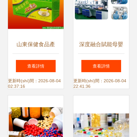
山東保健食品產
深度融合賦能母嬰
(chǎn)業(yè)的創
健康 | 啵啵熊攜手
查看詳情
查看詳情
(chuàng)新之路 從
小紅馬達(dá)成獨
更新時(shí)間：2026-08-04
更新時(shí)間：2026-08-04
02:37:16
22:41:36
批發(fā)到供應
(dú)家戰(zhàn)略
(yīng)鏈的全面解
合作
讀