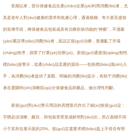
長期以來，部分保健食品生產(chǎn)企業(yè)利用消費(fèi)者，尤
其是老年人對(duì)健康的需求和焦慮心理，通過模糊、夸大甚至虛假
的宣傳手段，將保健食品包裝成具有治療疾病功能的“神藥”，不僅嚴
(yán)重誤導(dǎo)消費(fèi)者，延誤正規(guī)治療，更擾亂了市場
(chǎng)秩序，損害了行業(yè)信譽(yù)。新規(guī)通過強(qiáng)制性
標(biāo)簽警示，從產(chǎn)品流通的源頭——包裝標(biāo)識(shí)入
手，為消費(fèi)者提供了直觀、明確的消費(fèi)提示，有助于消費(fèi)
者在選購時(shí)清晰區(qū)分保健食品與藥品，做出理性判斷。
新規(guī)對(duì)警示用語的具體形式作出了細(xì)致規(guī)定：
字體必須清晰、醒目，與包裝背景形成鮮明對(duì)比，所占面積不得
小于其所在展示面的20%。規(guī)定還要求標(biāo)簽上不得含有明