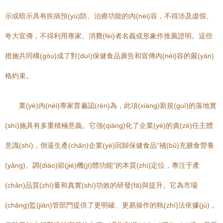
示或暗示具有疾病預(yù)防、治療功能的內(nèi)容，不得涉及虛假、
夸大宣傳，不得利用專家、消費(fèi)者名義或形象作推薦證明。這些
措施共同構(gòu)成了對(duì)保健食品廣告和宣傳內(nèi)容的嚴(yán)
格約束。
業(yè)內(nèi)專家普遍認(rèn)為，此項(xiàng)新規(guī)的落地實
(shí)施具有多重積極意義。它強(qiáng)化了企業(yè)的責(zé)任主體
意識(shí)，倒逼生產(chǎn)企業(yè)回歸保健食品“補(bǔ)充膳食營養
(yǎng)、調(diào)節(jié)機(jī)體功能”的本質(zhì)定位，專注于產
(chǎn)品質(zhì)量和真實(shí)功效的研發(fā)與提升。它為市場
(chǎng)監(jiān)管部門提供了更明確、更易操作的執(zhí)法依據(jù)，